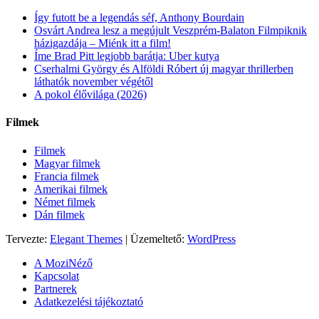
Így futott be a legendás séf, Anthony Bourdain
Osvárt Andrea lesz a megújult Veszprém-Balaton Filmpiknik
házigazdája – Miénk itt a film!
Íme Brad Pitt legjobb barátja: Uber kutya
Cserhalmi György és Alföldi Róbert új magyar thrillerben
láthatók november végétől
A pokol élővilága (2026)
Filmek
Filmek
Magyar filmek
Francia filmek
Amerikai filmek
Német filmek
Dán filmek
Tervezte:
Elegant Themes
| Üzemeltető:
WordPress
A MoziNéző
Kapcsolat
Partnerek
Adatkezelési tájékoztató