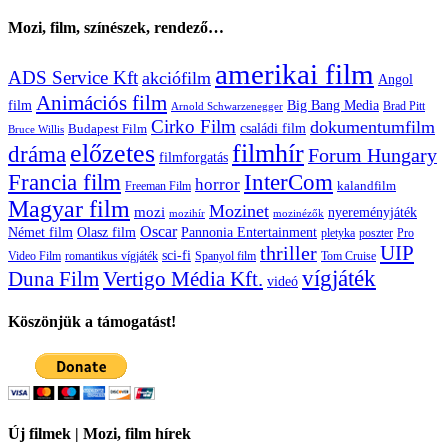
Mozi, film, színészek, rendező…
amerikai film
ADS Service Kft
akciófilm
Angol
Animációs film
film
Big Bang Media
Arnold Schwarzenegger
Brad Pitt
Cirko Film
dokumentumfilm
családi film
Budapest Film
Bruce Willis
filmhír
előzetes
dráma
Forum Hungary
filmforgatás
Francia film
InterCom
horror
kalandfilm
Freeman Film
Magyar film
Mozinet
mozi
nyereményjáték
mozihír
mozinézők
Oscar
Német film
Olasz film
Pannonia Entertainment
poszter
pletyka
Pro
UIP
thriller
sci-fi
romantikus vígjáték
Spanyol film
Tom Cruise
Video Film
vígjáték
Vertigo Média Kft.
Duna Film
videó
Köszönjük a támogatást!
Új filmek | Mozi, film hírek